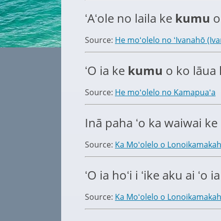
ʻAʻole no laila ke
kumu
o
Source:
He moʻolelo no ʻIvanahō (Iv
ʻO ia ke
kumu
o ko lāua 
Source:
He moʻolelo no Kamapuaʻa
Inā paha ʻo ka waiwai ke
Source:
Ka Moʻolelo o Lonoikamakah
ʻO ia hoʻi i ʻike aku ai ʻo 
Source:
Ka Moʻolelo o Lonoikamakah