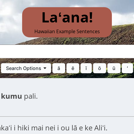
Laʻana!
Hawaiian Example Sentences
Search Options
ā
ē
ī
ō
ū
ʻ
i
kumu
pali.
ʻi i hiki mai nei i ou lā e ke Aliʻi.