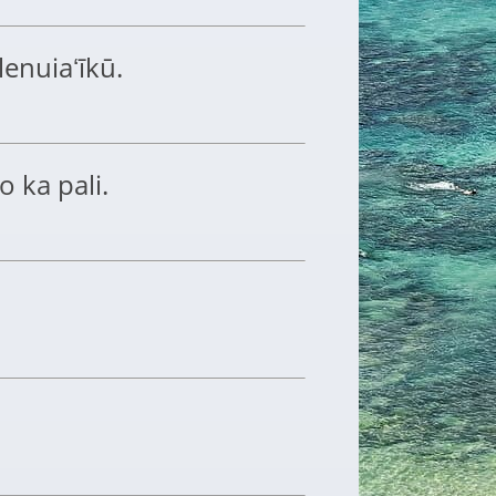
lenuiaʻīkū.
o ka pali.